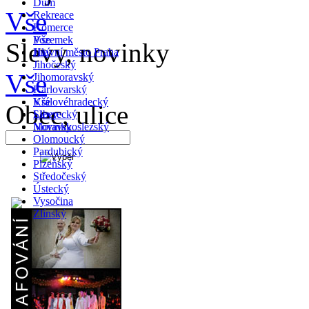
Dům
Vše
Rekreace
Komerce
Pozemek
Vše
Slevy, novinky
Jiný
Hlavní město Praha
Jihočeský
Vše
Jihomoravský
Karlovarský
Královéhradecký
Vše
Obec, ulice
Liberecký
Slevy
Moravskoslezský
Novinky
Olomoucký
Pardubický
Plzeňský
Středočeský
Ústecký
Vysočina
Zlínský