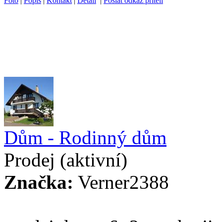
Foto
|
Popis
|
Kontakt
|
Detail
|
Poslat odkaz příteli
Dům - Rodinný dům
Prodej
(aktivní)
Značka:
Verner2388