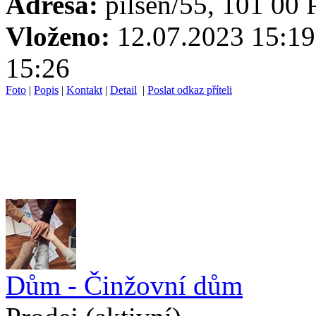
Adresa:
pilsen/55, 101 00 P
Vloženo:
12.07.2023 1
15:26
Foto
|
Popis
|
Kontakt
|
Detail
|
Poslat odkaz příteli
Dům - Činžovní dům