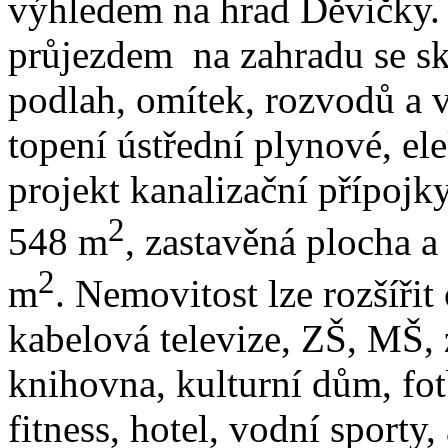
výhledem na hrad Děvičky.
průjezdem na zahradu se s
podlah, omítek, rozvodů a 
topení ústřední plynové, el
projekt kanalizační přípoj
2
548 m
, zastavěná plocha 
2
m
. Nemovitost lze rozšířit
kabelová televize, ZŠ, MŠ, 
knihovna, kulturní dům, fot
fitness, hotel, vodní sporty