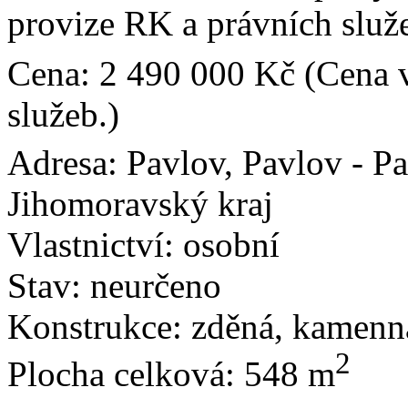
provize RK a právních služ
Cena:
2 490 000 Kč
(Cena v
služeb.)
Adresa:
Pavlov, Pavlov - Pa
Jihomoravský kraj
Vlastnictví:
osobní
Stav:
neurčeno
Konstrukce:
zděná, kamenn
2
Plocha celková:
548 m