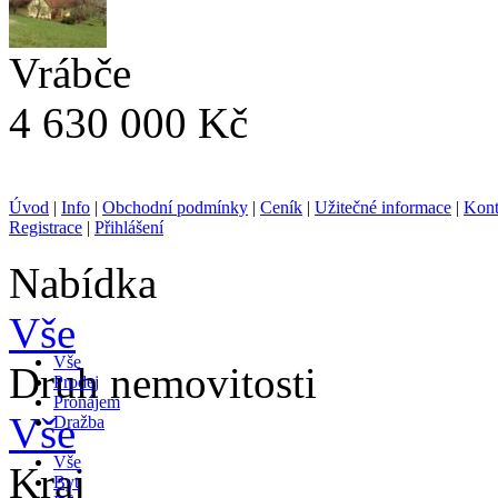
Vrábče
4 630 000 Kč
Úvod
|
Info
|
Obchodní podmínky
|
Ceník
|
Užitečné informace
|
Kont
Registrace
|
Přihlášení
Nabídka
Vše
Vše
Druh nemovitosti
Prodej
Pronájem
Vše
Dražba
Vše
Kraj
Byt