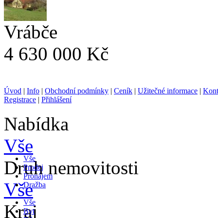
Vrábče
4 630 000 Kč
Úvod
|
Info
|
Obchodní podmínky
|
Ceník
|
Užitečné informace
|
Kont
Registrace
|
Přihlášení
Nabídka
Vše
Vše
Druh nemovitosti
Prodej
Pronájem
Vše
Dražba
Vše
Kraj
Byt