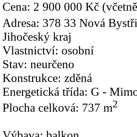
Cena:
2 900 000 Kč
(včetně
Adresa:
378 33 Nová Bystřic
Jihočeský kraj
Vlastnictví:
osobní
Stav:
neurčeno
Konstrukce:
zděná
Energetická třída:
G - Mimo
2
Plocha celková:
737 m
Výbava:
balkon