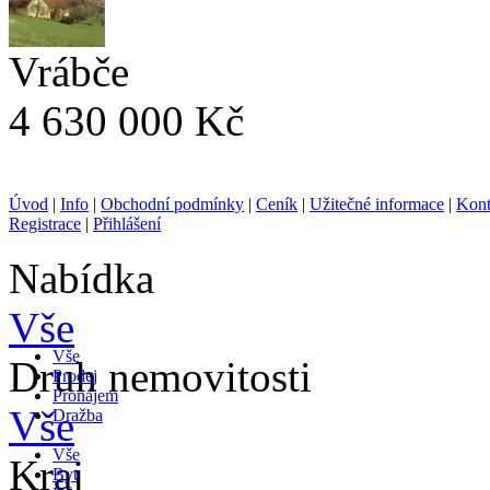
Vrábče
4 630 000 Kč
Úvod
|
Info
|
Obchodní podmínky
|
Ceník
|
Užitečné informace
|
Kont
Registrace
|
Přihlášení
Nabídka
Vše
Vše
Druh nemovitosti
Prodej
Pronájem
Vše
Dražba
Vše
Kraj
Byt